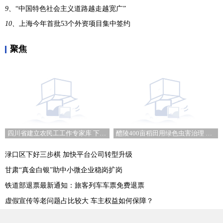
9、
“中国特色社会主义道路越走越宽广”
10、
上海今年首批53个外资项目集中签约
聚焦
四川省建立农民工工作专家库 下设三个子专家库
醴陵400亩稻田用绿色虫害治理 农药减量成本降低
渌口区下好三步棋 加快平台公司转型升级
甘肃“真金白银”助中小微企业稳岗扩岗
铁道部退票最新通知：旅客列车车票免费退票
虚假宣传等老问题占比较大 车主权益如何保障？