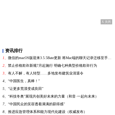
X 关闭
资讯排行
1、
微信的macOS版迎来3.5.5Bate更新 将Mac端的聊天记录迁移至手机端
2、
禁止价格欺诈新规7月起施行 明确七种典型价格欺诈行为
3、
有人不解，有人转型……多地发布建筑业清退令
4、
“中国医生，真棒！”
5、
“让更多荒漠变成良田”
6、
“科技冬奥”展现共创美好未来的力量（和音·一起向未来）
7、
“中国民众的笑容透着满满的获得感”
8、
推进应急管理体系和能力现代化建设（权威发布）