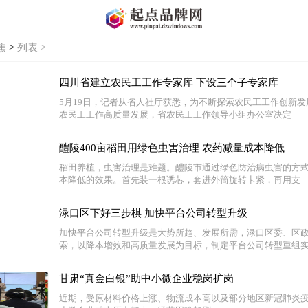
焦
>
列表 >
四川省建立农民工工作专家库 下设三个子专家库
5月19日，记者从省人社厅获悉，为不断探索农民工工作创新
农民工工作高质量发展，省农民工工作领导小组办公室决定
醴陵400亩稻田用绿色虫害治理 农药减量成本降低
稻田养植，虫害治理是难题。醴陵市通过绿色防治病虫害的方
本降低的效果。首先装一根诱芯，套进外筒旋转卡紧，再用支
渌口区下好三步棋 加快平台公司转型升级
加快平台公司转型升级是大势所趋、发展所需，渌口区委、区
索，以降本增效和高质量发展为目标，制定平台公司转型重组
甘肃“真金白银”助中小微企业稳岗扩岗
近期，受原材料价格上涨、物流成本高以及部分地区新冠肺炎