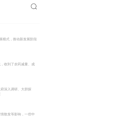
搜索
发展模式，推动新发展阶段
式，收到了农药减量、成
政府深入调研、大胆探
实
疫情散发等影响，一些中