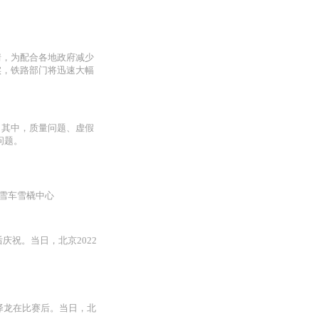
情，为配合各地政府减少
实，铁路部门将迅速大幅
。其中，质量问题、虚假
问题。
家雪车雪橇中心
后庆祝。当日，北京2022
西泽龙在比赛后。当日，北