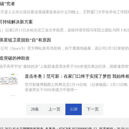
“碳”究者
不是人云亦云或仅看这项成果发表在什么刊物上。王野厦门大学化学化工学院教
可持续解决新方案
云）记者2月11日从哈尔滨工业大学获悉，该校环境学院马军院士团队与阿卜杜
美星链卫星脱轨“自”有原因
公司（SpaceX）官方网站发布消息称，由于遭遇地磁暴，该公司2月3日发射的
创造突破的神助攻
冰选手高亭宇在“最快的冰”上刷新速度滑冰男子500米项目奥运纪录，国家速滑馆
直击冬奥丨范可新：在家门口终于实现了梦想 我始终
范可新微博截图人民网北京2月14日电 （记者杨磊）2月13日
道速滑女子3000米接力中获得一
28条
上一页
1/28
下一页