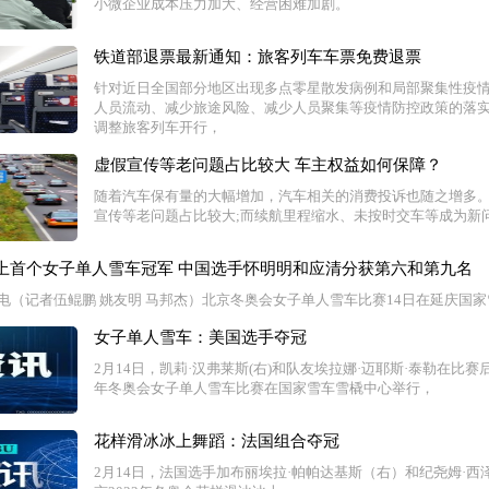
小微企业成本压力加大、经营困难加剧。
铁道部退票最新通知：旅客列车车票免费退票
针对近日全国部分地区出现多点零星散发病例和局部聚集性疫
人员流动、减少旅途风险、减少人员聚集等疫情防控政策的落
调整旅客列车开行，
虚假宣传等老问题占比较大 车主权益如何保障？
随着汽车保有量的大幅增加，汽车相关的消费投诉也随之增多
宣传等老问题占比较大;而续航里程缩水、未按时交车等成为新
上首个女子单人雪车冠军 中国选手怀明明和应清分获第六和第九名
日电（记者伍鲲鹏 姚友明 马邦杰）北京冬奥会女子单人雪车比赛14日在延庆国
女子单人雪车：美国选手夺冠
2月14日，凯莉·汉弗莱斯(右)和队友埃拉娜·迈耶斯·泰勒在比赛
年冬奥会女子单人雪车比赛在国家雪车雪橇中心举行，
花样滑冰冰上舞蹈：法国组合夺冠
2月14日，法国选手加布丽埃拉·帕帕达基斯（右）和纪尧姆·