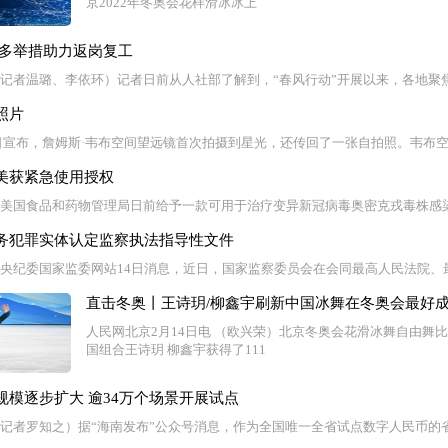
京2022年冬奥会花样滑冰冰上
地多举措助力返岗复工
 （记者温璐、李依环）记者日前从人社部了解到，“春风行动”开展以来，各地聚
照片
日宣布，詹姆斯·韦布空间望远镜首次拍摄到星光，还传回了一张自拍照。韦布
美获紧急使用授权
电 美国食品和药物管理局日前给予一款可用于治疗变异新冠病毒奥密克戎毒株感
务犯罪实体认定监察执法指导性文件
 中央纪委国家监委网站14日消息，近日，国家监察委员会在会同最高人民法院
直击冬奥丨王诗玥/柳鑫宇刷新中国冰舞在冬奥会最好成
人民网北京2月14日电 （欧兴荣）北京冬奥会花滑冰舞自由舞比
国组合王诗玥 柳鑫宇获得了111
模逐步扩大 逾34万个场景开展试点
 （记者罗知之）据“海南发布”公众号消息，作为全国唯一全省试点数字人民币的