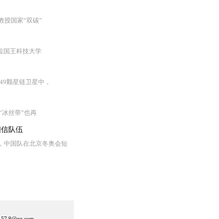
授国家“双碳”
拉国王科技大学
49颗星链卫星中，
“冰丝带”也再
相信队伍
晚，中国队在北京冬奥会短