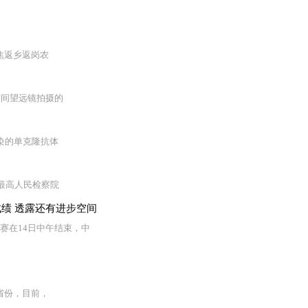
焦返乡返岗农
空间望远镜拍摄的
染的单克隆抗体
、最高人民检察院
绩 透露还有进步空间
赛在14日中午结束，中
省份，目前，