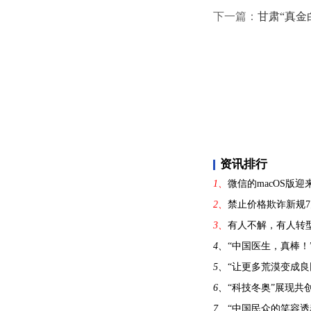
下一篇：
甘肃“真金
资讯排行
1、
微信的macOS版迎来
2、
禁止价格欺诈新规
3、
有人不解，有人转
4、
“中国医生，真棒！
5、
“让更多荒漠变成良
6、
“科技冬奥”展现共
7、
“中国民众的笑容透