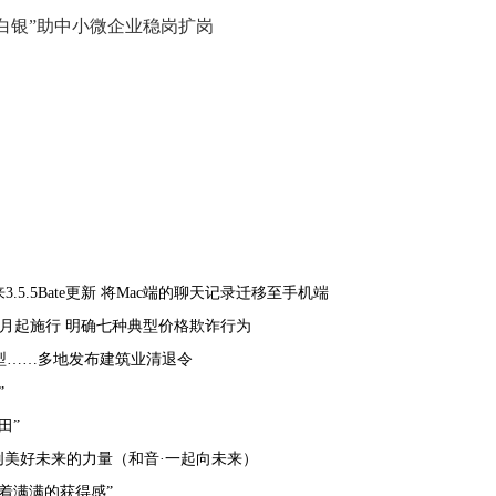
白银”助中小微企业稳岗扩岗
3.5.5Bate更新 将Mac端的聊天记录迁移至手机端
7月起施行 明确七种典型价格欺诈行为
型……多地发布建筑业清退令
”
田”
创美好未来的力量（和音·一起向未来）
着满满的获得感”