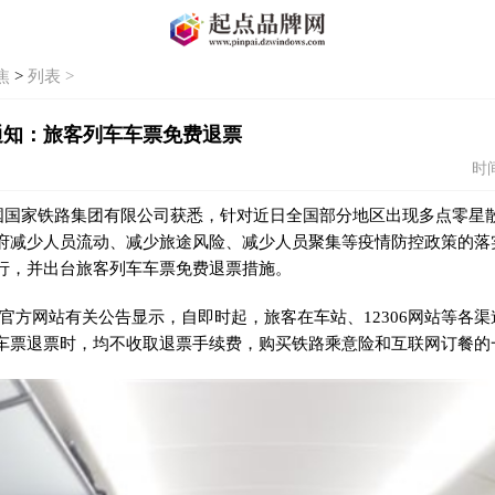
焦
>
列表 >
通知：旅客列车车票免费退票
时间
国
国家
铁路集团有限公司获悉，针对
近
日全国部分地区出现多点零星
府减少人员流动、减少旅途风险、减少人员聚集等
疫情
防控政策的
落
行，并出台旅客列车车票免费退票措施。
06官方网站有关公告显示，自即时起，旅客在车站、12306网站等各渠道
车票退票时，均不收取退票手续费，购买铁路乘意险和互联网订餐的一