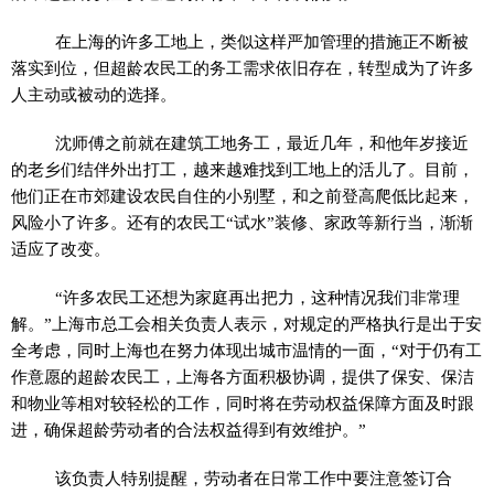
在上海的许多工地上，类似这样严加管理的措施正不断被
落实
到位，但超龄农民工的务工需求依旧存在，转型成为了许多
人主动或被动的选择。
沈师傅之前就在建筑工地务工，最
近
几年，和他年岁接
近
的老乡们结伴外出打工，越来越难找到工地上的活儿了。目前，
他们正在市郊建设农民自住的小别墅，和之前登高爬低比起来，
风险小了许多。还有的农民工“试水”装修、家政等新行当，渐渐
适应了改变。
“许多农民工还想为家庭再出把力，这种情况我们非常理
解。”上海市总工会相关负责人表示，对规定的严格执行是出于安
全考虑，同时上海也在努力体现出城市温情的一面，“对于仍有工
作意愿的超龄农民工，上海各方面积极协调，提供了保安、保洁
和物业等相对较轻松的工作，同时将在劳动权益保障方面及时跟
进，确保超龄劳动者的合法权益得到有效维护。”
该负责人特别提醒，劳动者在日常工作中要注意签订合