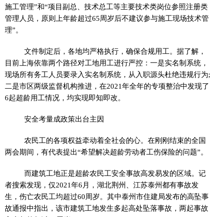
施工管理”和“项目副总、技术总工等主要技术类岗位参照注册类
管理人员，原则上年龄超过65周岁后不建议参与施工现场技术管
理”。
文件制定后，各地均严格执行，确保合规用工。据了解，
目前上海依靠两个路径对工地用工进行严控：一是实名制系统，
现场所有务工人员要录入实名制系统，从入职源头杜绝
违规
行为;
二是市区两级监督机构推进，在2021年全年的专项整治中发现了
6起超龄用工情况，均实现即知即改。
安全考量成政策出台主因
农民工的各项权益牵动着全社会的心。在刚刚结束的全国
两会
期间，有代表提出“希望解决超龄劳动者工伤保险的问题”。
而建筑工地正是超龄农民工安全事故高发易发的区域。记
者搜索发现，仅2021年6月，湖北荆州、江苏泰州都有事故发
生，伤亡农民工均超过60周岁。其中泰州市住建局发布的高坠事
故通报中指出，该市建筑工地发生多起高处坠落事故，两起事故