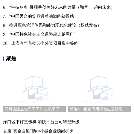
6、
“科技冬奥”展现共创美好未来的力量（和音·一起向未来）
7、
“中国民众的笑容透着满满的获得感”
8、
推进应急管理体系和能力现代化建设（权威发布）
9、
“中国特色社会主义道路越走越宽广”
10、
上海今年首批53个外资项目集中签约
聚焦
四川省建立农民工工作专家库 下设三个子专家库
醴陵400亩稻田用绿色虫害治理 农药减量成本降低
渌口区下好三步棋 加快平台公司转型升级
甘肃“真金白银”助中小微企业稳岗扩岗