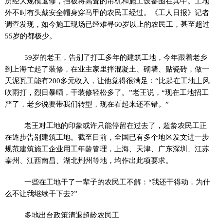
历经大规模返修，挡板将高耸的吊机和施工设备围在其中。工地
外不时有头戴安全帽身穿马甲的农民工经过。《工人日报》记者
调查发现，如今施工现场已经难寻60岁以上的农民工，甚至超过
55岁的都极少。
59岁的老王，告别了打工多年的建筑工地，今年跟着老乡
到上海忙起了装修，在业主家里拌混凝土、砌墙、贴瓷砖，做一
天泥瓦工能有200多元收入，让他觉得很满足：“比起在工地上风
吹雨打，烈日暴晒，干装修轻松多了。”老王说，“现在工地招工
严了，老乡说要带我们转型，现在看起来还不错。”
老王对工地的印象或许只能停留在过去了，超龄农民工正
在逐步告别建筑工地。截至目前，全国已有多个地区发文进一步
规范建筑施工企业用工年龄管理，上海、天津、广东深圳、江苏
泰州、江西南昌、湖北荆州等地，均作出此项要求。
一些在工地干了一辈子的农民工不解：“我还干得动，为什
么不让我继续干下去?”
多地出台政策清退超龄农民工