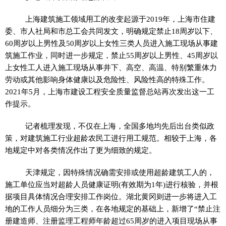
上海建筑施工领域用工的改变起源于2019年，上海市住建
委、市人社局和市总工会共同发文，明确规定禁止18周岁以下、
60周岁以上男
性
及50周岁以上女
性
三类人员进入施工现场从事建
筑施工作业，同时进一步规定，禁止55周岁以上男
性
、45周岁以
上女
性
工人进入施工现场从事井下、高空、高温、特别繁重体力
劳动或其他影响身体健康以及危险
性
、风险
性
高的特殊工作。
2021年5月，上海市建设工程安全质量监督总站再次发出这一工
作提示。
记者梳理发现，不仅在上海，全国多地均先后出台类似政
策，对建筑施工行业超龄农民工进行用工规范。相较于上海，各
地规定中对各类情况作出了更为细致的规定。
天津规定，因特殊情况确需安排或使用超龄建筑工人的，
施工单位应当对超龄人员健康证明(有效期为1年)进行核验，并根
据项目具体情况合理安排工作岗位。湖北黄冈则进一步将进入工
地的工作人员细分为三类，在各地规定的基础上，新增了“禁止注
册建造师、注册监理工程师年龄超过65周岁的进入项目现场从事