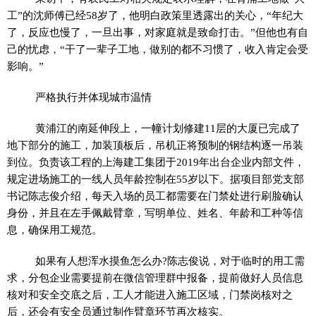
工”的沈师傅已经58岁了，他明白政策里透露出的关心，“年纪大
了，反应也慢了，一旦出事，对家庭就是致命打击。”但他也有自
己的忧虑，“干了一辈子工地，做别的都不
习
惯了，收入肯定会受
影响。”
严格执行并体现城市温情
黄浦江的南延伸段上，一幢计划修建11层的大厦已完成了
地下部分的施工，加装顶板后，吊机正将预制的钢结构逐一吊装
到位。负责该工程的上海建工集团于2019年出台企业内部文件，
规定进场施工的一线人员年龄控制在55岁以下。据项目部党支部
书记
陈志俊介绍，每天入场的员工都需要在门禁处进行刷脸确认
身份，并且在左手佩戴臂章，写明单位、姓名、年龄和工种等信
息，确保用工规范。
如果有人想浑水摸鱼怎么办?陈志俊说，对于临时的用工需
求，分包企业需要提前在
微信
管理群中报备，提前做好人员信息
核对和安全交底之后，工人才能进入施工区域，门禁岗核对之
后，还会有安全员通过制作臂章环节再次核实。