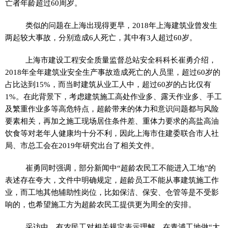
亡者年龄超过60周岁。
类似的问题在上海出现得更早，2018年上海建筑业曾发生
两起较大事故，分别造成6人死亡，其中有3人超过60岁。
上海市建设工程安全质量监督总站安全科科长崔勇介绍，
2018年全年建筑业安全生产事故造成死亡的人员里，超过60岁的
占比达到15%，而当时建筑从业工人中，超过60岁的占比仅有
1%。在此背景下，考虑建筑施工高处作业多、露天作业多、手工
及繁重作业多等高危特点，超龄带来的体力和意识问题都与风险
要素相关，再加之施工现场居住条件差、重体力要求的高盐高油
饮食等对老年人健康均十分不利，因此上海市住建委联合市人社
局、市总工会在2019年研究出台了相关文件。
崔勇同时强调，部分新闻中“超龄农民工不能进入工地”的
表述存在夸大，文件中明确规定，超龄员工不能从事建筑施工作
业，而工地其他辅助
性
岗位，比如保洁、保安、仓管等是不受影
响的，也希望施工方为超龄农民工提供更为周全的安排。
采访中，有农民工对相关规定表示理解，在青浦工地做“大