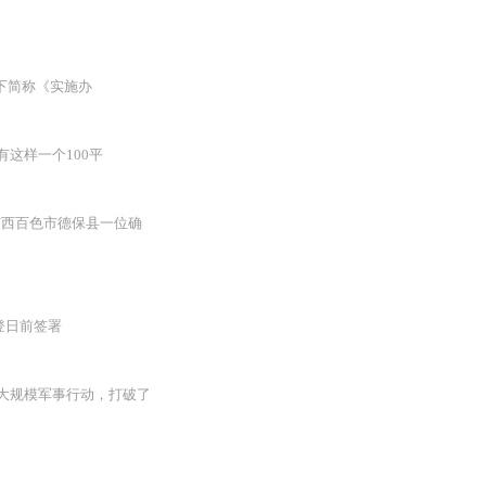
下简称《实施办
这样一个100平
“广西百色市德保县一位确
登日前签署
大规模军事行动，打破了