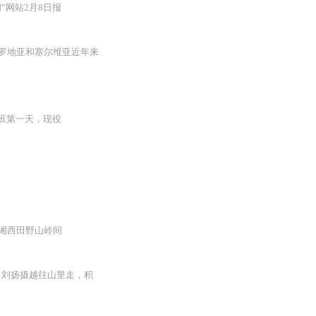
网站2月8日报
克罗地亚和塞尔维亚近年来
班第一天，现役
响
，湘西田野山岭间
。刘扬摄越往山里走，积