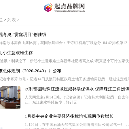
栏
>
列表 >
现冬奥,"赏鑫玥目"创佳绩
样滑冰冰舞自由舞比赛，我国冰舞组合：王诗玥 柳鑫宇以总分184 42排名第1
朗小生意艰难生存
电 通讯：制裁之下，伊朗小生意艰难生存新华社记者高文成“我真是个可怜的家伙
体规划（2020-2040）》公布
（记者李寒芳 刘刚）记者14日从澳门特区政府土地工务运输局获悉，经过法定
水利部启动珠江流域压咸补淡保供水 保障珠江三角洲
人民网北京2月14日电 （记者余璐）记者从水利部获悉，自去
江、东江来水持续偏少；预计元
1月份中央企业主要经济指标均实现两位数增长
1月26日，在中国石油天然气集团公司青海油田公司采气一厂