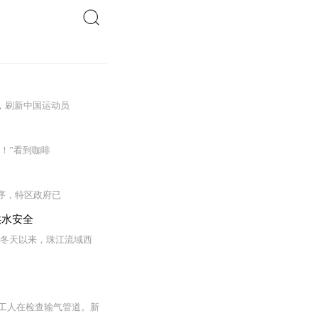
搜索
2，刷新中国运动员
！”看到咖啡
程序，特区政府已
供水安全
年冬天以来，珠江流域西
，工人在检查输气管道。新