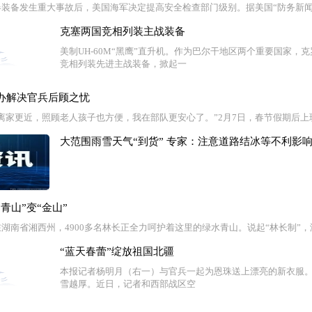
装备发生重大事故后，美国海军决定提高安全检查部门级别。据美国“防务新闻”
克塞两国竞相列装主战装备
美制UH-60M“黑鹰”直升机。作为巴尔干地区两个重要国家，
竞相列装先进主战装备，掀起一
办解决官兵后顾之忧
离家更近，照顾老人孩子也方便，我在部队更安心了。”2月7日，春节假期后上
大范围雨雪天气“到货” 专家：注意道路结冰等不利影
青山”变“金山”
湖南省湘西州，4900多名林长正全力呵护着这里的绿水青山。说起“林长制”
“蓝天春蕾”绽放祖国北疆
本报记者杨明月（右一）与官兵一起为恩珠送上漂亮的新衣服
雪越厚。近日，记者和西部战区空