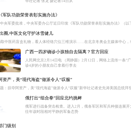
华社记者 张龙 摄记者14日从
《军队功勋荣誉表彰实施办法》
 经中央军委批准，中央军委办公厅近日印发《军队功勋荣誉表彰实施办法》（以
出圈,中医文化守护冰雪健儿
抽取中医药盲盒礼物，看人体经络穴位三维演示……在北京冬奥会主媒体中心，有
广西一四岁确诊小孩独自去隔离？官方回应
人民网北京2月14日电 （周静圆）2月12日，网络上流传一条
诊4岁的小朋友自己拿着行李去
资产，美“现代海盗”做派令人“叹服”
电 题：掠夺阿资产，美“现代海盗”做派令人“叹服”新华社记者史先涛美国总统拜
俄打出“组合拳”回应北约挑衅
俄军进行战备突击检查。进入2月，俄各军区和军兵种接连展开
往年该时段相对平静的军备态势
部门级别