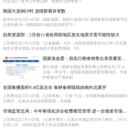
社交App一度冲上苹果总榜、免费社交榜单第一
韩国大选倒计时 选情胶着存变数
新华社首尔2月14日电（国际观察）韩国大选倒计时 选情胶着存变数新华社
记者陆睿 孙一然韩国第20届总统选举定于3
自然资源部：2月份11省份局部地区发生地质灾害可能性较大
人民网北京2月14日电 （记者杨曦）今日，自然资源部发布2022年1月全国
地质灾害灾情及2月份地质灾害趋势预测。1月
国家发改委：拟实行粮食销售出库质量安全检验等制度
图片来源：国家发展改革委官网人民网北京2月14
日电 （申佳平）据国家发展改革委官网消息，为保
护粮食生产者的积
全国春播面积9.4亿亩左右 春耕备耕陆续由南向北展开
人民网北京2月14日电 （记者李栋）“立春”已过，全国春耕备耕陆续由南向
北展开，记者从农业农村部获悉，全国春
市场监管总局：今年将强化涉企收费规范管理 进一步激发市场活力
人民网北京2月14日电 （记者孙博洋）记者从市场监管总局了解到，2月10
日至11日，全国价监竞争工作会议暨商业秘密