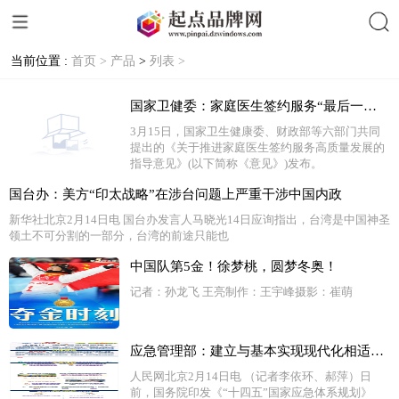
当前位置 :
首页 >
产品
>
列表 >
搜索
国家卫健委：家庭医生签约服务“最后一公里”有望打通
3月15日，国家卫生健康委、财政部等六部门共同
提出的《关于推进家庭医生签约服务高质量发展的
指导意见》(以下简称《意见》)发布。
国台办：美方“印太战略”在涉台问题上严重干涉中国内政
新华社北京2月14日电 国台办发言人马晓光14日应询指出，台湾是中国神圣
领土不可分割的一部分，台湾的前途只能也
中国队第5金！徐梦桃，圆梦冬奥！
记者：孙龙飞 王亮制作：王宇峰摄影：崔萌
应急管理部：建立与基本实现现代化相适应的中国特色大国应急体系
人民网北京2月14日电 （记者李依环、郝萍）日
前，国务院印发《“十四五”国家应急体系规划》