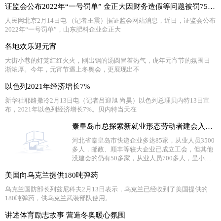
证监会公布2022年“一号罚单” 金正大因财务造假等问题被罚755万元
人民网北京2月14日电 （记者王震）据证监会网站消息，近日，证监会公布
2022年“一号罚单”，山东肥料企业金正大
各地欢乐迎元宵
大街小巷的灯笼红红火火，刚出锅的汤圆冒着热气，虎年元宵节的氛围日
渐浓厚。今年，元宵节遇上冬奥会，更展现出不
以色列2021年经济增长7%
新华社耶路撒冷2月13日电（记者吕迎旭 尚昊）以色列总理贝内特13日宣
布，2021年以色列经济增长7%。贝内特当天在
秦皇岛市总探索新就业形态劳动者建会入会新路径
河北省秦皇岛市快递企业多达85家，从业人员3500
多人，邮政、顺丰等较大企业已成立工会，但其他
没建会的仍有50多家，从业人员700多人，呈小型
分散特点。
美国向乌克兰提供180吨弹药
乌克兰国防部长列兹尼科夫2月13日表示，乌克兰已经收到了美国提供的
180吨弹药，供乌克兰武装部队使用。
讲述体育励志故事 营造冬奥暖心氛围