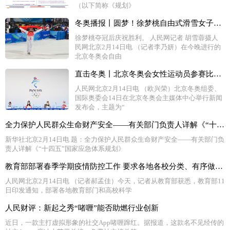
（以下简称《规划》
冬奥播报丨圆梦！徐梦桃自由式滑雪女子空中技巧摘金
徐梦桃夺冠后庆祝胜利。 人民网记者 胡雪蓉摄人
民网北京2月14日电 （记者李乃妍）在今晚进行的
北京冬奥会自由
直击冬奥丨北京冬奥会女性运动员参赛比例、参与项目均达到历届之最
人民网北京2月14日电 （欧兴荣）北京冬奥组委、
国际奥委会14日在北京冬奥会主媒体中心举行新闻
发布会，主题为“
全力保护人民群众生命财产安全——有关部门负责人详解《“十四五”国家应急体系规划》
新华社北京2月14日电 题：全力保护人民群众生命财产安全——有关部门负
责人详解《“十四五”国家应急体系规划》
教育部部署春季学期疫情防控工作 要求各地各校分类、有序做好师生返校安排
人民网北京2月14日电 （记者郝孟佳）今天，记者从教育部获悉，教育部11
日印发通知，部署各地教育部门和高校科学
人民财评：新起之秀“啫喱”能否助燃行业创新
近日，一款主打虚拟形象的社交App啫喱蹿红。据报道，这款名不见经传的