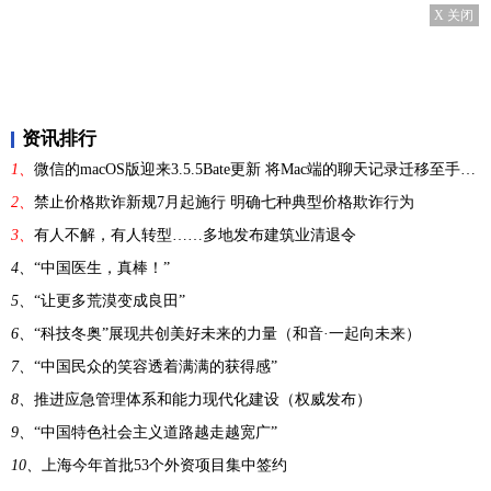
X 关闭
资讯排行
1、
微信的macOS版迎来3.5.5Bate更新 将Mac端的聊天记录迁移至手机端
2、
禁止价格欺诈新规7月起施行 明确七种典型价格欺诈行为
3、
有人不解，有人转型……多地发布建筑业清退令
4、
“中国医生，真棒！”
5、
“让更多荒漠变成良田”
6、
“科技冬奥”展现共创美好未来的力量（和音·一起向未来）
7、
“中国民众的笑容透着满满的获得感”
8、
推进应急管理体系和能力现代化建设（权威发布）
9、
“中国特色社会主义道路越走越宽广”
10、
上海今年首批53个外资项目集中签约