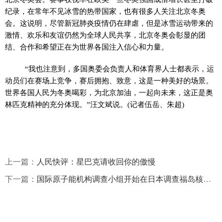
纪录，在常年不见冰雪的热带
国家
，也有很多人关注北京冬奥
会。这说明，尽管
新冠
肺炎
疫情
仍在肆虐，但是冰雪运动带来的
激情、欢乐和友谊仍然为全球人民共享，北京冬奥会彰显的团
结、合作和希望正在为世界各国注入信心和力量。
“我也注意到，多国奥委会负责人和体育界人士都表示，运
动员们在赛场上竞争，赛后拥抱、致意，这是一种美好的场景。
世界各国人民为冬奥喝彩，为北京加油，一起向未来，这正是奥
林匹克
精神
的充分体现。”汪文斌说。(记者伍岳、朱超)
上一篇：
人民快评：星巴克请收回你的傲慢
下一篇：
国际原子能机构调查小组开始在日本调查福岛核污水问题